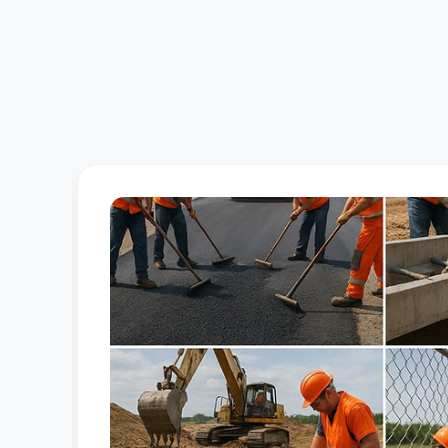
KON
PT. Gu
konstr
jembata
dan pre
SEL