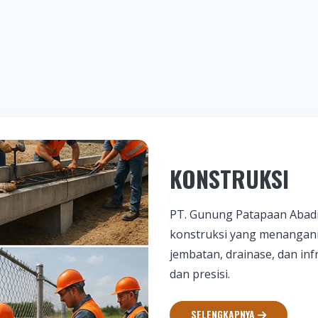
STRUKSI
nung Patapaan Abadi (GPA) adalah mitra terpercaya jasa
uksi yang menangani pembangunan dan perbaikan jalan,
n, drainase, dan infrastruktur lainnya dengan hasil yang k
sisi.
ENGKAPNYA