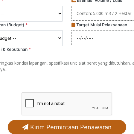
n
*
Estimasi Volume / Luas
ran (Budget)
*
Target Mulai Pelaksanaan
si & Kebutuhan
*
Kirim Permintaan Penawaran